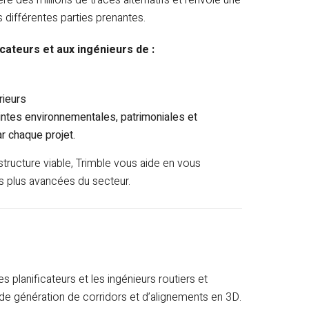
re des millions de tracés alternatifs et renvoie une
différentes parties prenantes.
cateurs et aux ingénieurs de :
rieurs
intes environnementales, patrimoniales et
r chaque projet.
astructure viable, Trimble vous aide en vous
es plus avancées du secteur.
 planificateurs et les ingénieurs routiers et
de génération de corridors et d’alignements en 3D.