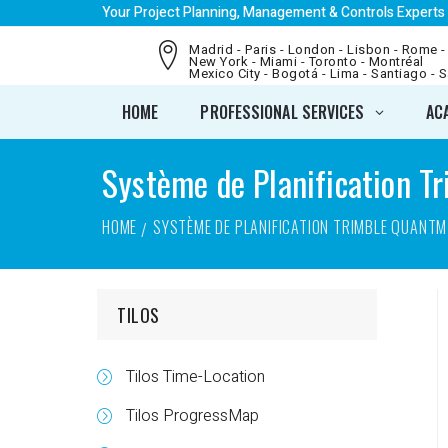
Your Project Planning, Management & Controls Experts
Madrid - Paris - London - Lisbon - Rome -
New York - Miami - Toronto - Montréal
Mexico City - Bogotá - Lima - Santiago - 
HOME
PROFESSIONAL SERVICES
AC
Système de Planification 
HOME
SYSTÈME DE PLANIFICATION TRIMBLE QUANTM
TILOS
Tilos Time-Location
Tilos ProgressMap