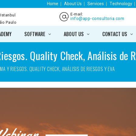
Home
About Us
Services
Technology
E-mail:
 Istanbul
info@app-consultoria.com
São Paulo
ADEMY
SOFTWARE
ABOUT US
CONTACT US
iesgos. Quality Check, Análisis de 
A Y RIESGOS. QUALITY CHECK, ANÁLISIS DE RIESGOS Y EVA