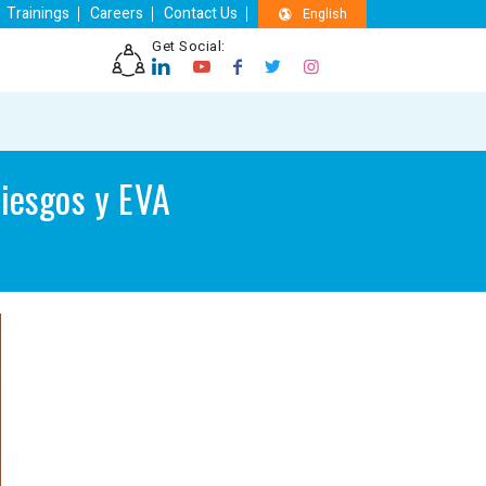
Trainings
Careers
Contact Us
English
Get Social:
Riesgos y EVA