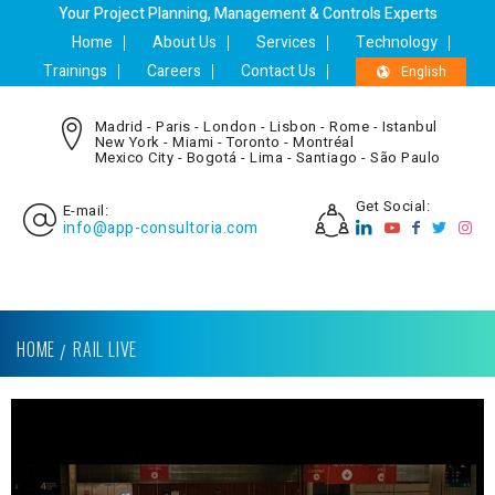
Your Project Planning, Management & Controls Experts
Home
About Us
Services
Technology
Trainings
Careers
Contact Us
English
Madrid - Paris - London - Lisbon - Rome - Istanbul
New York - Miami - Toronto - Montréal
Mexico City - Bogotá - Lima - Santiago - São Paulo
Get Social:
E-mail:
info@app-consultoria.com
HOME
RAIL LIVE