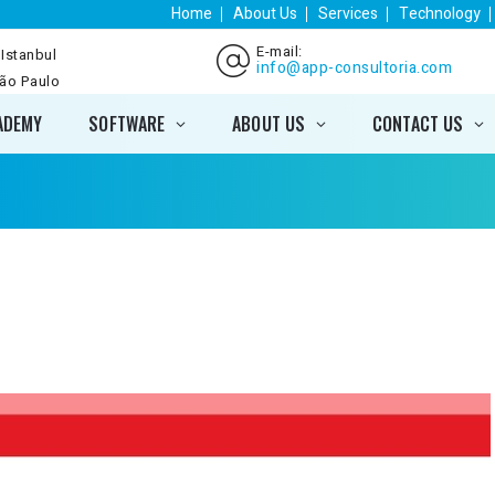
Home
About Us
Services
Technology
E-mail:
 Istanbul
info@app-consultoria.com
São Paulo
ADEMY
SOFTWARE
ABOUT US
CONTACT US