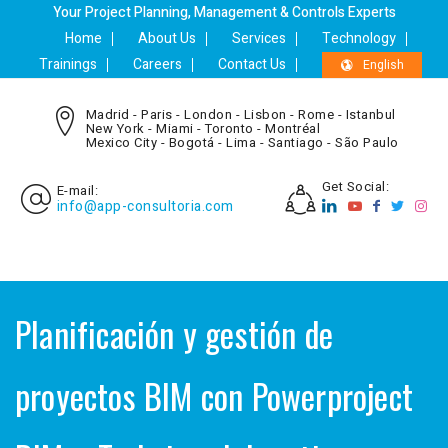
Your Project Planning, Management & Controls Experts
Home
About Us
Services
Technology
Trainings
Careers
Contact Us
English
Madrid - Paris - London - Lisbon - Rome - Istanbul
New York - Miami - Toronto - Montréal
Mexico City - Bogotá - Lima - Santiago - São Paulo
Get Social:
E-mail:
info@app-consultoria.com
Planificación y gestión de
proyectos BIM con Powerproject