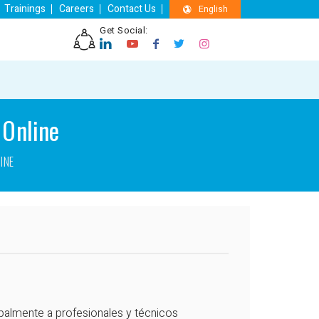
Trainings
Careers
Contact Us
English
Get Social:
 Online
INE
ipalmente a profesionales y técnicos