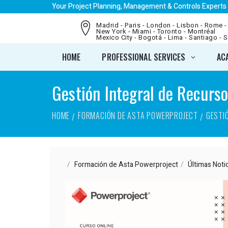
Your Project Planning, Management & Controls Experts
Madrid - Paris - London - Lisbon - Rome -
New York - Miami - Toronto - Montréal
Mexico City - Bogotá - Lima - Santiago - 
HOME
PROFESSIONAL SERVICES
AC
Gestión Integral de Recurs
HOME
FORMACIÓN DE ASTA POWERPROJECT
GESTI
Formación de Asta Powerproject
Últimas Noti