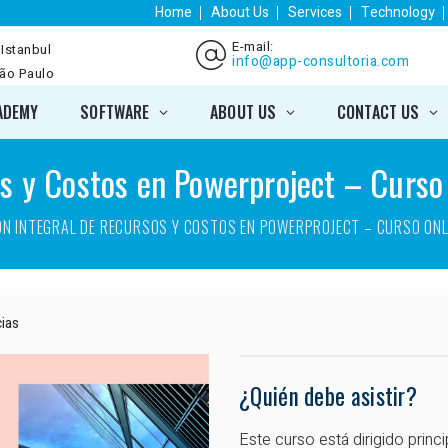
Home
About Us
Services
Technology
E-mail:
 Istanbul
info@app-consultoria.com
São Paulo
ADEMY
SOFTWARE
ABOUT US
CONTACT US
os y Costos en Powerproject – Curso
ÓN INTEGRAL DE RECURSOS Y COSTOS EN POWERPROJECT – CURSO ONL
cias
¿Quién debe asistir?
Este curso está dirigido princ