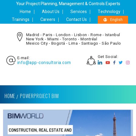
Your Project Planning, Management & Controls Experts
Home
About Us
Services
Technology
Trainings
Careers
Contact Us
English
Madrid - Paris - London - Lisbon - Rome - Istanbul
New York - Miami - Toronto - Montréal
Mexico City - Bogotá - Lima - Santiago - São Paulo
Get Social:
E-mail:
info@app-consultoria.com
HOME
POWERPROJECT BIM